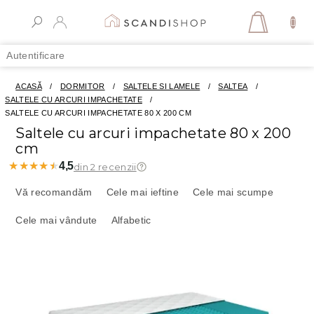
Treci
la
COŞ
conținut
DE
Autentificare
CUMPĂR
ACASĂ
/
DORMITOR
/
SALTELE SI LAMELE
/
SALTEA
/
SALTELE CU ARCURI IMPACHETATE
/
SALTELE CU ARCURI IMPACHETATE 80 X 200 CM
Saltele cu arcuri impachetate 80 x 200
cm
★★★★★
★★★★★
4,5
din 2 recenzii
S
e
Vă recomandăm
Cele mai ieftine
Cele mai scumpe
l
Cele mai vândute
Alfabetic
e
c
t
L
a
i
r
s
e
t