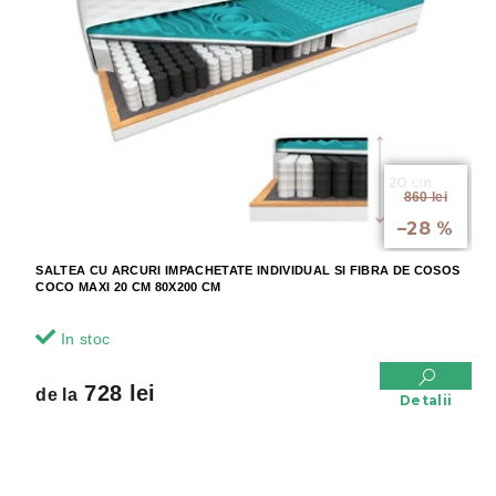
a
ă
p
p
r
r
o
o
d
d
u
u
s
s
u
e
de la
l
860 lei
până la
u
–28 %
i
SALTEA CU ARCURI IMPACHETATE INDIVIDUAL SI FIBRA DE COSOS
COCO MAXI 20 CM 80X200 CM
In stoc
728 lei
de la
Detalii