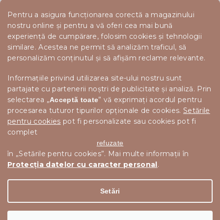
Pentru a asigura funcționarea corectă a magazinului
nostru online și pentru a vă oferi cea mai bună
experiență de cumpărare, folosim cookies și tehnologii
similare. Acestea ne permit să analizăm traficul, să
personalizăm conținutul și să afișăm reclame relevante.
Informațiile privind utilizarea site-ului nostru sunt
partajate cu partenerii noștri de publicitate și analiză. Prin
selectarea „
” vă exprimați acordul pentru
Acceptă toate
procesarea tuturor tipurilor opționale de cookies.
Setările
pentru cookies
pot fi personalizate sau cookies pot fi
complet
refuzate
în „Setările pentru cookies”. Mai multe informații în
Protecția datelor cu caracter personal
.
Drepturi de autor 2026
Scandishop.ro
. Toate drepturile
Editați setările cookie-urilor
rezervate.
Setări
Creat de Shoptet Premium