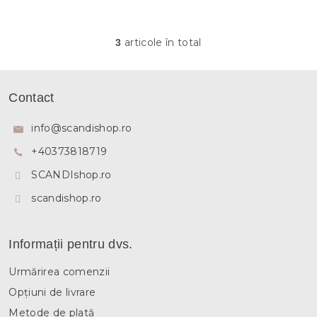
articole în total
3
C
o
n
S
t
u
Contact
r
b
o
s
l
info
@
scandishop.ro
u
o
l
+40373818719
l
l
SCANDIshop.ro
i
s
scandishop.ro
t
ă
r
i
Informații pentru dvs.
l
o
Urmărirea comenzii
r
Opțiuni de livrare
Metode de plată