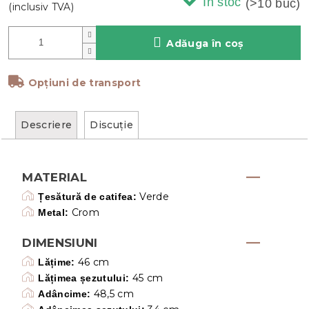
In stoc
(>10 buc)
Adăuga în coş
Opțiuni de transport
Descriere
Discuţie
MATERIAL
Verde
Țesătură de catifea:
Crom
Metal:
DIMENSIUNI
46 cm
Lățime:
45 cm
Lățimea șezutului:
48,5 cm
Adâncime: