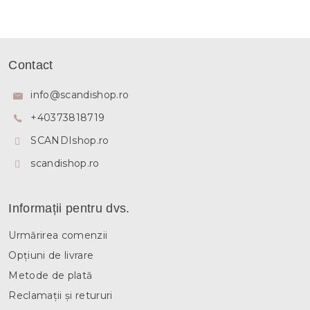
S
u
Contact
b
s
info
@
scandishop.ro
o
+40373818719
l
SCANDIshop.ro
scandishop.ro
Informații pentru dvs.
Urmărirea comenzii
Opțiuni de livrare
Metode de plată
Reclamații și retururi