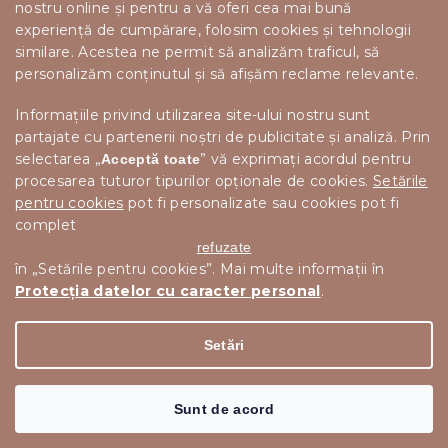
nostru online și pentru a vă oferi cea mai bună
experiență de cumpărare, folosim cookies și tehnologii
similare. Acestea ne permit să analizăm traficul, să
personalizăm conținutul și să afișăm reclame relevante.
Informațiile privind utilizarea site-ului nostru sunt
partajate cu partenerii noștri de publicitate și analiză. Prin
selectarea „
” vă exprimați acordul pentru
Acceptă toate
procesarea tuturor tipurilor opționale de cookies.
Setările
pentru cookies
pot fi personalizate sau cookies pot fi
complet
refuzate
în „Setările pentru cookies”. Mai multe informații în
Protecția datelor cu caracter personal
.
Drepturi de autor 2026
Scandishop.ro
. Toate drepturile
Editați setările cookie-urilor
rezervate.
Setări
Creat de Shoptet Premium
Sunt de acord