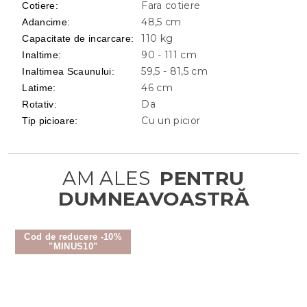
Fara cotiere
Cotiere
:
48,5 cm
Adancime
:
110 kg
Capacitate de incarcare
:
90 - 111 cm
Inaltime
:
59,5 - 81,5 cm
Inaltimea Scaunului
:
46 cm
Latime
:
Da
Rotativ
:
Cu un picior
Tip picioare
:
Cod de reducere -10%
"MINUS10"