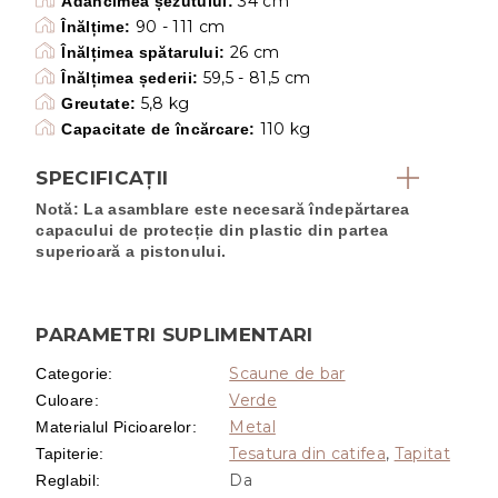
34 cm
Adâncimea șezutului:
90 - 111 cm
Înălțime:
26 cm
Înălțimea spătarului:
59,5 - 81,5 cm
Înălțimea șederii:
5,8 kg
Greutate:
110 kg
Capacitate de încărcare:
SPECIFICAȚII
Notă: La asamblare este necesară îndepărtarea
capacului de protecție din plastic din partea
superioară a pistonului.
PARAMETRI SUPLIMENTARI
Scaune de bar
Categorie
:
Verde
Culoare
:
Metal
Materialul Picioarelor
:
Tesatura din catifea
,
Tapitat
Tapiterie
:
Da
Reglabil
: