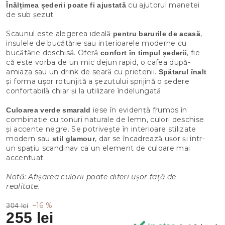
cu ajutorul manetei
Înălțimea șederii poate fi ajustată
de sub șezut.
Scaunul este alegerea ideală
,
pentru barurile de acasă
insulele de bucătărie sau interioarele moderne cu
bucătărie deschisă. Oferă
, fie
confort în timpul șederii
că este vorba de un mic dejun rapid, o cafea după-
amiaza sau un drink de seară cu prietenii.
Spătarul înalt
și forma ușor rotunjită a șezutului sprijină o ședere
confortabilă chiar și la utilizare îndelungată.
iese în evidență frumos în
Culoarea verde smarald
combinație cu tonuri naturale de lemn, culori deschise
și accente negre. Se potrivește în interioare stilizate
modern sau
, dar se încadrează ușor și într-
stil glamour
un spațiu scandinav ca un element de culoare mai
accentuat.
Notă: Afișarea culorii poate diferi ușor față de
realitate.
–16 %
304 lei
255 lei