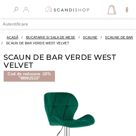
Treci
la
COŞ
conținut
DE
Autentificare
CUMPĂR
ACASĂ
/
BUCATARIE SI SALA DE MESE
/
SCAUNE
/
SCAUNE DE BAR
/
SCAUN DE BAR VERDE WEST VELVET
SCAUN DE BAR VERDE WEST
VELVET
Cod de reducere -10%
"MINUS10"